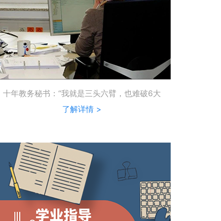
十年教务秘书：“我就是三头六臂，也难破6大
···
了解详情 >