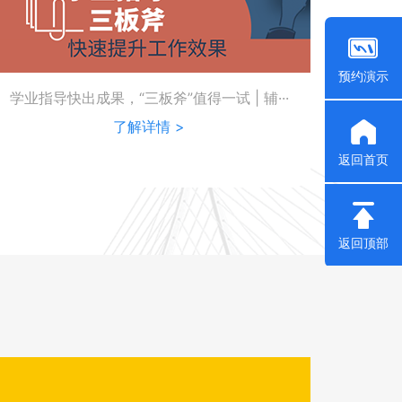
预约演示
学业指导快出成果，“三板斧”值得一试 | 辅···
了解详情 >
返回首页
返回顶部