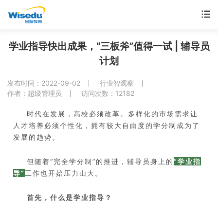
首页
学业指导快出成果，“三板斧”值得一试 | 辅导员
计划
产品服务
发布时间：2022-09-02
行业智观察
解决方案
作者：超级管理员
访问次数：12182
时代在发展，高校必须改革。多样化的市场需求让
案例中心
人才培养必须个性化，拥有较大自由度的学分制成为了
发展的趋势。
市场动态
但随着“完全学分制”的推进，辅导员身上的
“学业指
支持与服务
导”
工作也开始压力山大。
关于金智
首先，什么是学业指导？