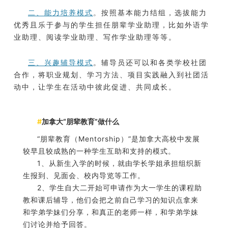
二、能力培养模式
。
按照基本能力结组，选拔能力
优秀且乐于参与的学生担任朋辈学业助理，比如外语学
业助理、阅读学业助理、写作学业助理等等。
三、兴趣辅导模式
。辅导员还可以和各类学校社团
合作，将职业规划、学习方法、项目实践融入到社团活
动中，让学生在活动中彼此促进、共同成长。
#
加拿大“朋辈教育”做什么
“朋辈教育（Mentorship）”是加拿大高校中发展
较早且较成熟的一种学生互助和支持的模式。
1、从新生入学的时候，就由学长学姐承担组织新
生报到、见面会、校内导览等工作。
2、学生自大二开始可申请作为大一学生的课程助
教和课后辅导，他们会把之前自己学习的知识点拿来
和学弟学妹们分享，和真正的老师一样，和学弟学妹
们讨论并给予回答。