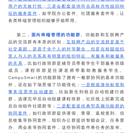
用户的无效打扰；三是会配套提供符合高校共性组织特
征的服务套件
，如学院办公套件、社团服务套件等，让
各类终端管理组织能够开箱即用
。
第二，
面向终端管理的功能群
。功能群和互联网产
品的交流群有本质的区别，
互联网产品的交流群是基于
社交基因，是原子化个人的对等聚合，但是在校园组织
里人与人的关系具有明显的组织特征，有服务和被服务
的关系
，比如行政班群是辅导员带着学生干部服务班级
成员，课程班群是任课老师带着助教服务学生。
的功能群除了拥有一般群协同的基本功能
CampuSmart
外，还在如下场景做了功能强化：
一是根据身份标签和
事务流需求自动建群
，比如新生到校后自动组建行政
群，选课完毕后自动组建课程班群，社区线上招募完成
后自动组件社团群等；
二是配套提供典型高频功能群的
协同套件
，如行政班群提供请假、查寝、返校签到、信
息收集等协同套件，组织办公群提供智能会议、任务督
办、周会表等协同套件，这些协同套件将任务的发布、