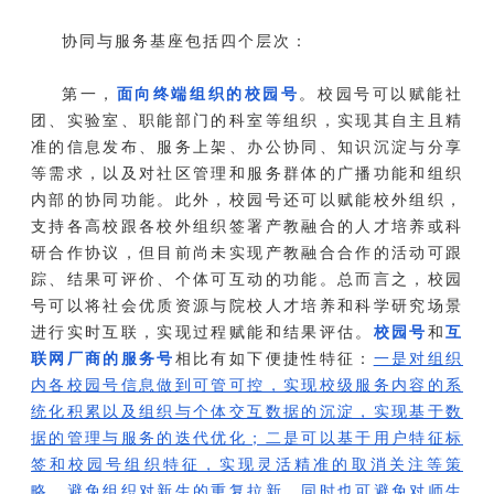
协同与服务基座包括四个层次：
第一，
面向终端组织的校园号
。校园号可以赋能社
团、实验室、职能部门的科室等组织，实现其自主且精
准的信息发布、服务上架、办公协同、知识沉淀与分享
等需求，以及对社区管理和服务群体的广播功能和组织
内部的协同功能。此外，校园号还可以赋能校外组织，
支持各高校跟各校外组织签署产教融合的人才培养或科
研合作协议，但目前尚未实现产教融合合作的活动可跟
踪、结果可评价、个体可互动的功能。总而言之，校园
号可以将社会优质资源与院校人才培养和科学研究场景
进行实时互联，实现过程赋能和结果评估。
校园号
和
互
联网厂商的服务号
相比有如下便捷性特征：
一是对组织
内各校园号信息做到可管可控，实现校级服务内容的系
统化积累以及组织与个体交互数据的沉淀，实现基于数
据的管理与服务的迭代优化；二是可以基于用户特征标
签和校园号组织特征，实现灵活精准的取消关注等策
略，避免组织对新生的重复拉新，同时也可避免对师生