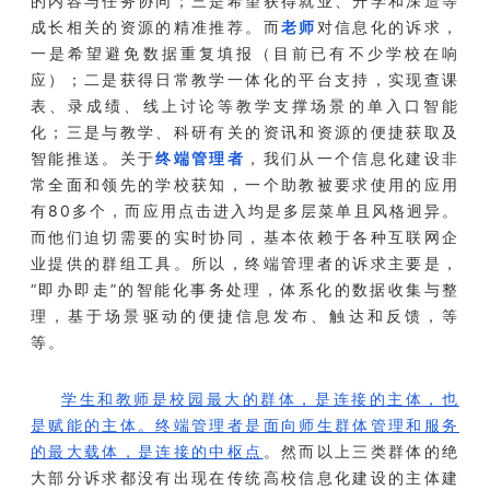
的内容与任务协同；三是希望获得就业、升学和深造等
成长相关的资源的精准推荐。而
老师
对信息化的诉求，
一是希望避免数据重复填报（目前已有不少学校在响
应）；二是获得日常教学一体化的平台支持，实现查课
表、录成绩、线上讨论等教学支撑场景的单入口智能
化；三是与教学、科研有关的资讯和资源的便捷获取及
智能推送。关于
终端管理者
，我们从一个信息化建设非
常全面和领先的学校获知，一个助教被要求使用的应用
有80多个，而应用点击进入均是多层菜单且风格迥异。
而他们迫切需要的实时协同，基本依赖于各种互联网企
业提供的群组工具。所以，终端管理者的诉求主要是，
“即办即走”的智能化事务处理，体系化的数据收集与整
理，基于场景驱动的便捷信息发布、触达和反馈，等
等。
学生和教师是校园最大的群体，是连接的主体，也
是赋能的主体。终端管理者是面向师生群体管理和服务
的最大载体，是连接的中枢点
。然而以上三类群体的绝
大部分诉求都没有出现在传统高校信息化建设的主体建