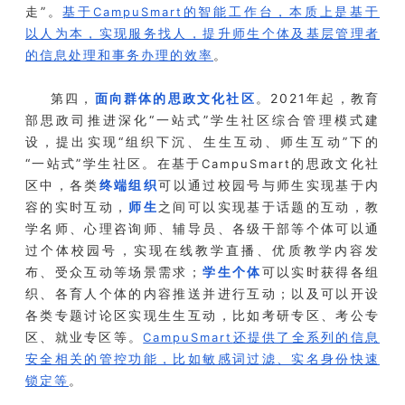
走”。
基于
的智能工作台，本质上是基于
CampuSmart
以人为本，实现服务找人，提升师生个体及基层管理者
的信息处理和事务办理的效率
。
第四，
面向群体的思政文化社区
。2021年起，教育
部思政司推进深化“一站式”学生社区综合管理模式建
设，提出实现“组织下沉、生生互动、师生互动”下的
“一站式”学生社区。在基于
的思政文化社
CampuSmart
区中，各类
终端组织
可以通过校园号与师生实现基于内
容的实时互动，
师生
之间可以实现基于话题的互动，教
学名师、心理咨询师、辅导员、各级干部等个体可以通
过个体校园号，实现在线教学直播、优质教学内容发
布、受众互动等场景需求；
学生个体
可以实时获得各组
织、各育人个体的内容推送并进行互动；以及可以开设
各类专题讨论区实现生生互动，比如考研专区、考公专
区、就业专区等。
还提供了全系列的信息
CampuSmart
安全相关的管控功能，比如敏感词过滤、实名身份快速
锁定等
。