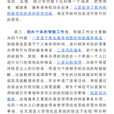
追踪、反馈、统计等功能下沉到每一个场景，把管理
者、赋能者、服务者有机结合起来；
三是提供了群内和
校级管控的系列管控功能
，满足学校对信息流可管可控
的需求。
第三，
面向个体的智能工作台
。智能工作台主要解
决四个问题：
一是基于师生服务地图的智能服务推送
，
智能推送是基于个人角色和时间，进行精准对应的需要
办理和可办理的服务推送；
二是消息服务
，把个体关注
的校园号、群组、事务办理的消息在一个界面一个入口
进行分门别类地实时推送；
三是日程管理
，日程不再是
传统意义上的日程表，而是与个体相关的活动的智能提
醒，比如教师完成调课申请，学生的日程就能实时显示
或高亮提醒课表变化，学生申请了讲座活动，审批通过
后就会在日程功能上按需提醒，师生个体还可以直接引
用校级日历事项和所关注的组织级日历事项；
四是待办
服务
，这项服务主要面向基层管理者的快速事务办理，
在同一待办入口便捷处理各类管理信息系统所需办理的
事项，在无需进入管理信息系统的情况下实现“即办即