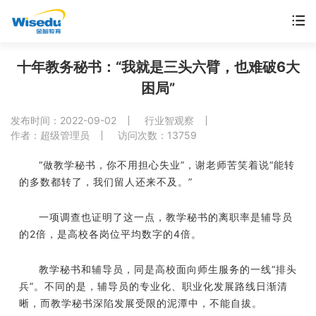
首页
十年教务秘书：“我就是三头六臂，也难破6大
困局”
产品服务
发布时间：2022-09-02
行业智观察
解决方案
作者：超级管理员
访问次数：13759
“做教学秘书，你不用担心失业”，谢老师苦笑着说“能转
案例中心
的多数都转了，我们留人还来不及。”
市场动态
一项调查也证明了这一点，教学秘书的离职率是辅导员
的2倍，是高校各岗位平均数字的4倍。
支持与服务
教学秘书和辅导员，同是高校面向师生服务的一线“排头
关于金智
兵”。不同的是，辅导员的专业化、职业化发展路线日渐清
晰，而教学秘书深陷发展受限的泥潭中，不能自拔。